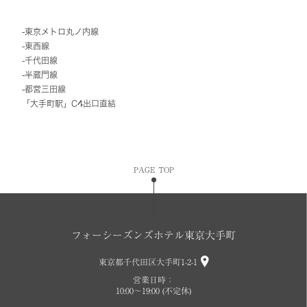
-東京メトロ丸ノ内線
-東西線
-千代田線
-半蔵門線
-都営三田線
「大手町駅」C4出口直結
PAGE TOP
フォーシーズンズホテル東京大手町
東京都千代田区大手町1-2-1
営業日時：
10:00～19:00 (不定休)